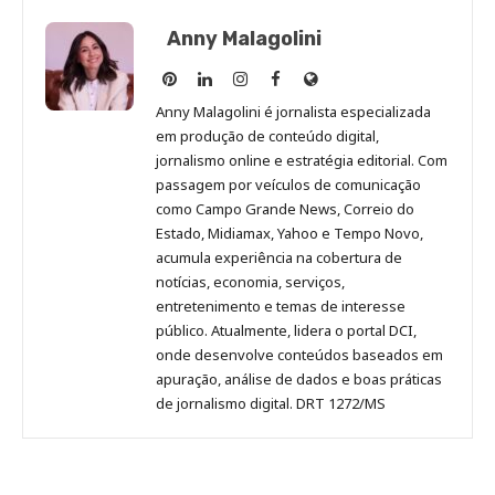
Anny Malagolini
Anny
Anny
Anny
Anny
Site
Malagolini
Malagolini
Malagolini
Malagolini
de
Anny Malagolini é jornalista especializada
no
no
no
no
Anny
em produção de conteúdo digital,
Pinterest
LinkedIn
Instagram
Facebook
Malagolini
jornalismo online e estratégia editorial. Com
passagem por veículos de comunicação
como Campo Grande News, Correio do
Estado, Midiamax, Yahoo e Tempo Novo,
acumula experiência na cobertura de
notícias, economia, serviços,
entretenimento e temas de interesse
público. Atualmente, lidera o portal DCI,
onde desenvolve conteúdos baseados em
apuração, análise de dados e boas práticas
de jornalismo digital. DRT 1272/MS