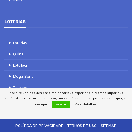
LOTERIAS
Loterias
Quina
Lotofácil
Mega-Sena
Tele sena
Este site usa cookies para melhorar sua experiência. Vamos supor que
você esteja de acordo com isso, mas você pode optar por não participar, se
desejar.
Aceito
Mais detalhes
SOBRE NÓS
AUTORES
FALE COM O JORNAL DCI
POLÍTICA DE PRIVACIDADE
TERMOS DE USO
SITEMAP