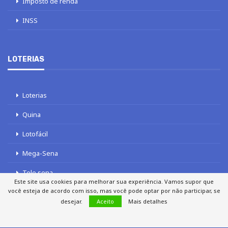
Imposto de renda
INSS
LOTERIAS
Loterias
Quina
Lotofácil
Mega-Sena
Tele sena
Este site usa cookies para melhorar sua experiência. Vamos supor que
você esteja de acordo com isso, mas você pode optar por não participar, se
desejar.
Aceito
Mais detalhes
SOBRE NÓS
AUTORES
FALE COM O JORNAL DCI