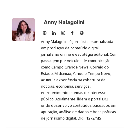
Anny Malagolini
Anny
Anny
Anny
Anny
Site
Malagolini
Malagolini
Malagolini
Malagolini
de
Anny Malagolini é jornalista especializada
no
no
no
no
Anny
em produção de conteúdo digital,
Pinterest
LinkedIn
Instagram
Facebook
Malagolini
jornalismo online e estratégia editorial. Com
passagem por veículos de comunicação
como Campo Grande News, Correio do
Estado, Midiamax, Yahoo e Tempo Novo,
acumula experiência na cobertura de
notícias, economia, serviços,
entretenimento e temas de interesse
público. Atualmente, lidera o portal DCI,
onde desenvolve conteúdos baseados em
apuração, análise de dados e boas práticas
de jornalismo digital. DRT 1272/MS