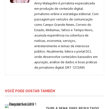
Malagolini
Malagolini
Malagolini
Malagolini
de
Anny Malagolini é jornalista especializada
no
no
no
no
Anny
em produção de conteúdo digital,
Pinterest
LinkedIn
Instagram
Facebook
Malagolini
jornalismo online e estratégia editorial. Com
passagem por veículos de comunicação
como Campo Grande News, Correio do
Estado, Midiamax, Yahoo e Tempo Novo,
acumula experiência na cobertura de
notícias, economia, serviços,
entretenimento e temas de interesse
público. Atualmente, lidera o portal DCI,
onde desenvolve conteúdos baseados em
apuração, análise de dados e boas práticas
de jornalismo digital. DRT 1272/MS
VOCÊ PODE GOSTAR TAMBÉM
DUPLA SENA 2991: RESULTADO