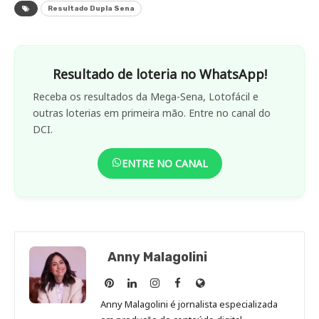
Resultado Dupla Sena
Resultado de loteria no WhatsApp!
Receba os resultados da Mega-Sena, Lotofácil e
outras loterias em primeira mão. Entre no canal do
DCI.
ENTRE NO CANAL
Anny Malagolini
Anny
Anny
Anny
Anny
Site
Malagolini
Malagolini
Malagolini
Malagolini
de
Anny Malagolini é jornalista especializada
no
no
no
no
Anny