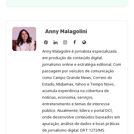
Anny Malagolini
Anny
Anny
Anny
Anny
Site
Malagolini
Malagolini
Malagolini
Malagolini
de
Anny Malagolini é jornalista especializada
no
no
no
no
Anny
em produção de conteúdo digital,
Pinterest
LinkedIn
Instagram
Facebook
Malagolini
jornalismo online e estratégia editorial. Com
passagem por veículos de comunicação
como Campo Grande News, Correio do
Estado, Midiamax, Yahoo e Tempo Novo,
acumula experiência na cobertura de
notícias, economia, serviços,
entretenimento e temas de interesse
público. Atualmente, lidera o portal DCI,
onde desenvolve conteúdos baseados em
apuração, análise de dados e boas práticas
de jornalismo digital. DRT 1272/MS