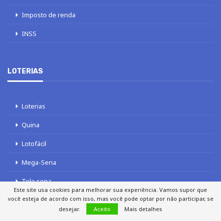
Imposto de renda
INSS
LOTERIAS
Loterias
Quina
Lotofácil
Mega-Sena
Tele sena
Este site usa cookies para melhorar sua experiência. Vamos supor que
você esteja de acordo com isso, mas você pode optar por não participar, se
desejar.
Aceito
Mais detalhes