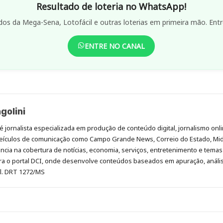
Resultado de loteria no WhatsApp!
dos da Mega-Sena, Lotofácil e outras loterias em primeira mão. Entr
ENTRE NO CANAL
golini
é jornalista especializada em produção de conteúdo digital, jornalismo onli
eículos de comunicação como Campo Grande News, Correio do Estado, Mi
cia na cobertura de notícias, economia, serviços, entretenimento e temas 
era o portal DCI, onde desenvolve conteúdos baseados em apuração, análi
al. DRT 1272/MS