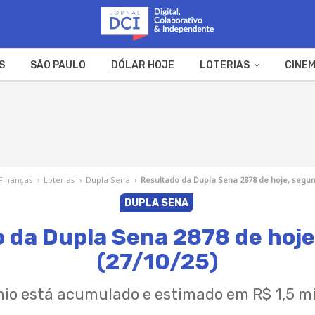
S
SÃO PAULO
DÓLAR HOJE
LOTERIAS
CINEM
A FAZENDA
WEB STORIES
Finanças
›
Loterias
›
Dupla Sena
›
Resultado da Dupla Sena 2878 de hoje, segun
DUPLA SENA
 da Dupla Sena 2878 de hoj
(27/10/25)
io está acumulado e estimado em R$ 1,5 m