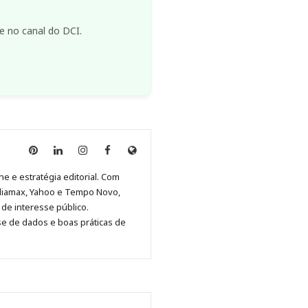
e no canal do DCI.
Anny
Anny
Anny
Anny
Site
Malagolini
Malagolini
Malagolini
Malagolini
de
ne e estratégia editorial. Com
no
no
no
no
Anny
diamax, Yahoo e Tempo Novo,
Pinterest
LinkedIn
Instagram
Facebook
Malagolini
de interesse público.
se de dados e boas práticas de