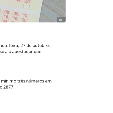
DCI
da-feira, 27 de outubro,
para o apostador que
no mínimo três números em
o 2877: