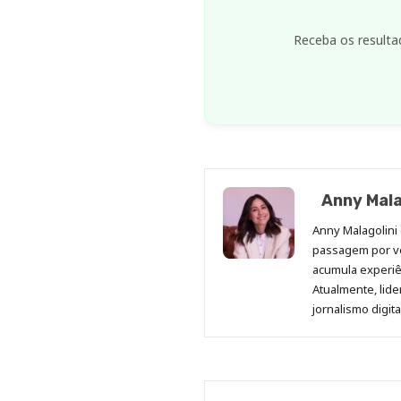
Receba os resulta
Anny Mala
Anny Malagolini 
passagem por v
acumula experiên
Atualmente, lid
jornalismo digit