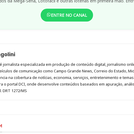
dos da Mega-Sena, Lotofácil e outras loterias em primeira mão. Entr
ENTRE NO CANAL
golini
é jornalista especializada em produção de conteúdo digital, jornalismo onli
eículos de comunicação como Campo Grande News, Correio do Estado, Mi
cia na cobertura de notícias, economia, serviços, entretenimento e temas 
era o portal DCI, onde desenvolve conteúdos baseados em apuração, análi
al. DRT 1272/MS
M