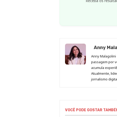
Receba os resulta
Anny Mala
Anny Malagolini 
passagem por v
acumula experiên
Atualmente, lid
jornalismo digit
VOCÊ PODE GOSTAR TAMBÉ