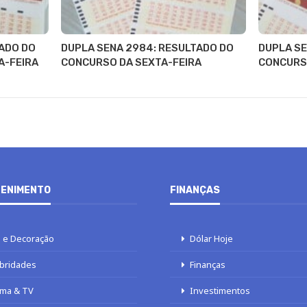
ADO DO
DUPLA SENA 2984: RESULTADO DO
DUPLA SE
A-FEIRA
CONCURSO DA SEXTA-FEIRA
CONCURS
ENIMENTO
FINANÇAS
 e Decoração
Dólar Hoje
bridades
Finanças
ma & TV
Investimentos