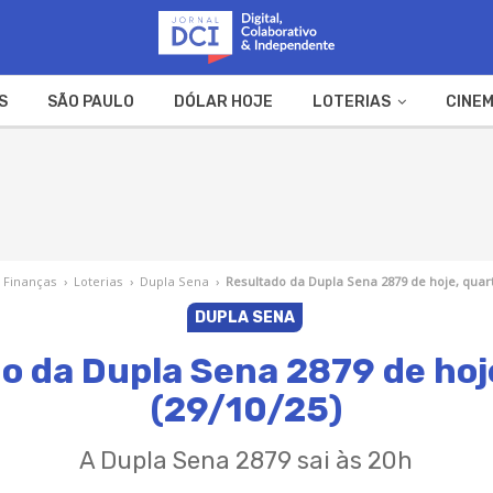
S
SÃO PAULO
DÓLAR HOJE
LOTERIAS
CINEM
A FAZENDA
WEB STORIES
Finanças
›
Loterias
›
Dupla Sena
›
Resultado da Dupla Sena 2879 de hoje, quart
DUPLA SENA
o da Dupla Sena 2879 de hoj
(29/10/25)
A Dupla Sena 2879 sai às 20h