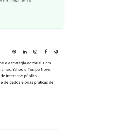
e no canal do DCI.
Anny
Anny
Anny
Anny
Site
Malagolini
Malagolini
Malagolini
Malagolini
de
ne e estratégia editorial. Com
no
no
no
no
Anny
diamax, Yahoo e Tempo Novo,
Pinterest
LinkedIn
Instagram
Facebook
Malagolini
de interesse público.
se de dados e boas práticas de