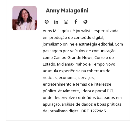
Anny Malagolini
Anny
Anny
Anny
Anny
Site
Malagolini
Malagolini
Malagolini
Malagolini
de
Anny Malagolini é jornalista especializada
no
no
no
no
Anny
em produção de conteúdo digital,
Pinterest
LinkedIn
Instagram
Facebook
Malagolini
jornalismo online e estratégia editorial. Com
passagem por veículos de comunicação
como Campo Grande News, Correio do
Estado, Midiamax, Yahoo e Tempo Novo,
acumula experiência na cobertura de
notícias, economia, serviços,
entretenimento e temas de interesse
público. Atualmente, lidera o portal DCI,
onde desenvolve conteúdos baseados em
apuração, análise de dados e boas práticas
de jornalismo digital. DRT 1272/MS