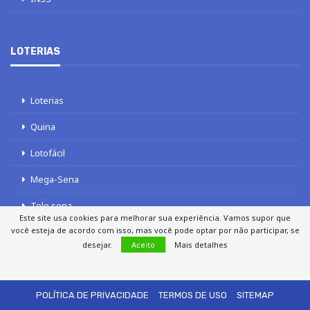
LOTERIAS
Loterias
Quina
Lotofácil
Mega-Sena
Tele sena
Este site usa cookies para melhorar sua experiência. Vamos supor que
você esteja de acordo com isso, mas você pode optar por não participar, se
desejar.
Aceito
Mais detalhes
SOBRE NÓS
AUTORES
FALE COM O JORNAL DCI
POLÍTICA DE PRIVACIDADE
TERMOS DE USO
SITEMAP