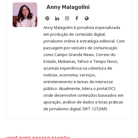
Anny Malagolini
Anny
Anny
Anny
Anny
Site
Malagolini
Malagolini
Malagolini
Malagolini
de
Anny Malagolini é jornalista especializada
no
no
no
no
Anny
em produção de conteúdo digital,
Pinterest
LinkedIn
Instagram
Facebook
Malagolini
jornalismo online e estratégia editorial. Com
passagem por veículos de comunicação
como Campo Grande News, Correio do
Estado, Midiamax, Yahoo e Tempo Novo,
acumula experiência na cobertura de
notícias, economia, serviços,
entretenimento e temas de interesse
público. Atualmente, lidera o portal DCI,
onde desenvolve conteúdos baseados em
apuração, análise de dados e boas práticas
de jornalismo digital. DRT 1272/MS