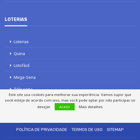
LOTERIAS
Loterias
Quina
Lotofácil
Mega-Sena
Tele sena
Este site usa cookies para melhorar sua experiência. Vamos supor que
você esteja de acordo com isso, mas você pode optar por não participar, se
desejar.
Aceito
Mais detalhes
SOBRE NÓS
AUTORES
FALE COM O JORNAL DCI
POLÍTICA DE PRIVACIDADE
TERMOS DE USO
SITEMAP