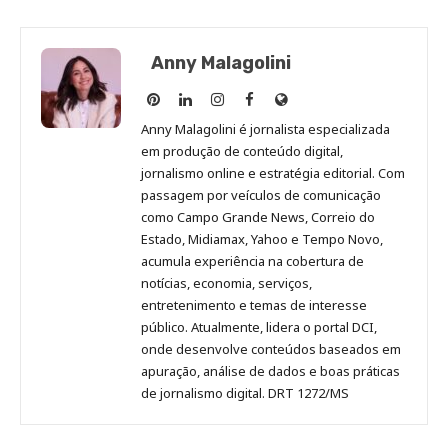
Anny Malagolini
Anny
Anny
Anny
Anny
Site
Malagolini
Malagolini
Malagolini
Malagolini
de
Anny Malagolini é jornalista especializada
no
no
no
no
Anny
em produção de conteúdo digital,
Pinterest
LinkedIn
Instagram
Facebook
Malagolini
jornalismo online e estratégia editorial. Com
passagem por veículos de comunicação
como Campo Grande News, Correio do
Estado, Midiamax, Yahoo e Tempo Novo,
acumula experiência na cobertura de
notícias, economia, serviços,
entretenimento e temas de interesse
público. Atualmente, lidera o portal DCI,
onde desenvolve conteúdos baseados em
apuração, análise de dados e boas práticas
de jornalismo digital. DRT 1272/MS