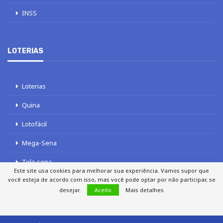
INSS
LOTERIAS
Loterias
Quina
Lotofácil
Mega-Sena
Tele sena
Este site usa cookies para melhorar sua experiência. Vamos supor que
você esteja de acordo com isso, mas você pode optar por não participar, se
desejar.
Aceito
Mais detalhes
SOBRE NÓS
AUTORES
FALE COM O JORNAL DCI