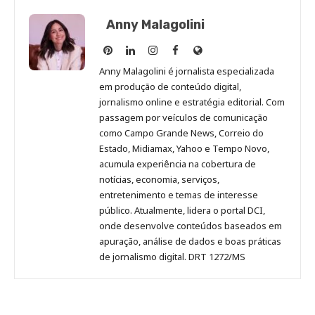
Anny Malagolini
Anny
Anny
Anny
Anny
Site
Malagolini
Malagolini
Malagolini
Malagolini
de
Anny Malagolini é jornalista especializada
no
no
no
no
Anny
em produção de conteúdo digital,
Pinterest
LinkedIn
Instagram
Facebook
Malagolini
jornalismo online e estratégia editorial. Com
passagem por veículos de comunicação
como Campo Grande News, Correio do
Estado, Midiamax, Yahoo e Tempo Novo,
acumula experiência na cobertura de
notícias, economia, serviços,
entretenimento e temas de interesse
público. Atualmente, lidera o portal DCI,
onde desenvolve conteúdos baseados em
apuração, análise de dados e boas práticas
de jornalismo digital. DRT 1272/MS