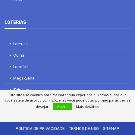
LOTERIAS
Loterias
Quina
Lotofácil
Mega-Sena
Tele sena
Este site usa cookies para melhorar sua experiência. Vamos supor que
você esteja de acordo com isso, mas você pode optar por não participar, se
desejar.
Aceito
Mais detalhes
SOBRE NÓS
AUTORES
FALE COM O JORNAL DCI
POLÍTICA DE PRIVACIDADE
TERMOS DE USO
SITEMAP