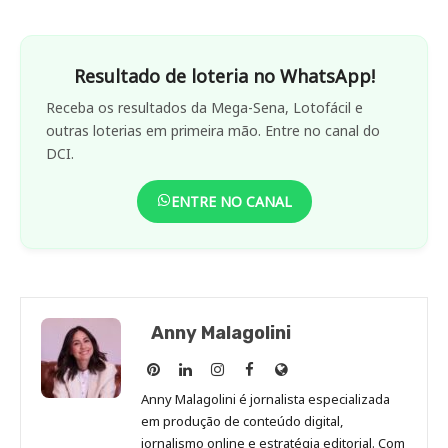
Resultado de loteria no WhatsApp!
Receba os resultados da Mega-Sena, Lotofácil e
outras loterias em primeira mão. Entre no canal do
DCI.
ENTRE NO CANAL
Anny Malagolini
Anny
Anny
Anny
Anny
Site
Malagolini
Malagolini
Malagolini
Malagolini
de
Anny Malagolini é jornalista especializada
no
no
no
no
Anny
em produção de conteúdo digital,
Pinterest
LinkedIn
Instagram
Facebook
Malagolini
jornalismo online e estratégia editorial. Com