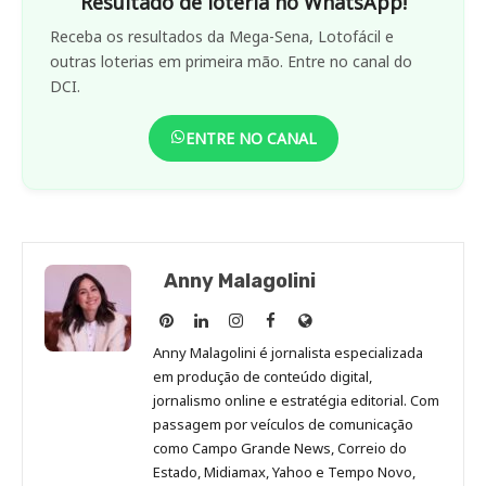
Resultado de loteria no WhatsApp!
Receba os resultados da Mega-Sena, Lotofácil e
outras loterias em primeira mão. Entre no canal do
DCI.
ENTRE NO CANAL
Anny Malagolini
Anny
Anny
Anny
Anny
Site
Malagolini
Malagolini
Malagolini
Malagolini
de
Anny Malagolini é jornalista especializada
no
no
no
no
Anny
em produção de conteúdo digital,
Pinterest
LinkedIn
Instagram
Facebook
Malagolini
jornalismo online e estratégia editorial. Com
passagem por veículos de comunicação
como Campo Grande News, Correio do
Estado, Midiamax, Yahoo e Tempo Novo,