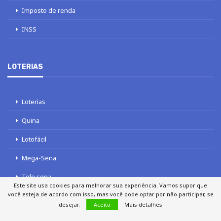
Imposto de renda
INSS
LOTERIAS
Loterias
Quina
Lotofácil
Mega-Sena
Tele sena
Este site usa cookies para melhorar sua experiência. Vamos supor que
você esteja de acordo com isso, mas você pode optar por não participar, se
desejar.
Aceito
Mais detalhes