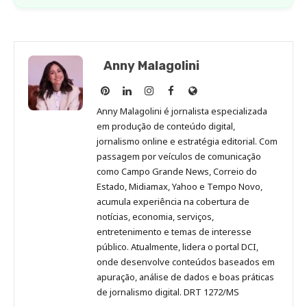
Anny Malagolini
Anny
Anny
Anny
Anny
Site
Malagolini
Malagolini
Malagolini
Malagolini
de
Anny Malagolini é jornalista especializada
no
no
no
no
Anny
em produção de conteúdo digital,
Pinterest
LinkedIn
Instagram
Facebook
Malagolini
jornalismo online e estratégia editorial. Com
passagem por veículos de comunicação
como Campo Grande News, Correio do
Estado, Midiamax, Yahoo e Tempo Novo,
acumula experiência na cobertura de
notícias, economia, serviços,
entretenimento e temas de interesse
público. Atualmente, lidera o portal DCI,
onde desenvolve conteúdos baseados em
apuração, análise de dados e boas práticas
de jornalismo digital. DRT 1272/MS