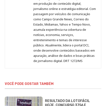
no
no
no
no
Anny
em produção de conteúdo digital,
Pinterest
LinkedIn
Instagram
Facebook
Malagolini
jornalismo online e estratégia editorial. Com
passagem por veículos de comunicação
como Campo Grande News, Correio do
Estado, Midiamax, Yahoo e Tempo Novo,
acumula experiência na cobertura de
notícias, economia, serviços,
entretenimento e temas de interesse
público. Atualmente, lidera o portal DCI,
onde desenvolve conteúdos baseados em
apuração, análise de dados e boas práticas
de jornalismo digital. DRT 1272/MS
VOCÊ PODE GOSTAR TAMBÉM
RESULTADO DA LOTOFÁCIL
HOJE, CONCURSO 3756 E