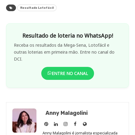
Resultado Lotofácil
Resultado de loteria no WhatsApp!
Receba os resultados da Mega-Sena, Lotofácil e
outras loterias em primeira mão. Entre no canal do
DCI.
ENTRE NO CANAL
Anny Malagolini
Anny
Anny
Anny
Anny
Site
Malagolini
Malagolini
Malagolini
Malagolini
de
Anny Malagolini é jornalista especializada