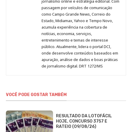
Pinterest
LinkedIn
Instagram
Facebook
Malagolini
jornalismo online e estratégia editorial. Com
passagem por veículos de comunicação
como Campo Grande News, Correio do
Estado, Midiamax, Yahoo e Tempo Novo,
acumula experiência na cobertura de
notícias, economia, serviços,
entretenimento e temas de interesse
público. Atualmente, lidera o portal DCI,
onde desenvolve conteúdos baseados em
apuração, análise de dados e boas práticas
de jornalismo digital. DRT 1272/MS
VOCÊ PODE GOSTAR TAMBÉM
RESULTADO DA LOTOFÁCIL
HOJE, CONCURSO 3757 E
RATEIO (09/08/26)