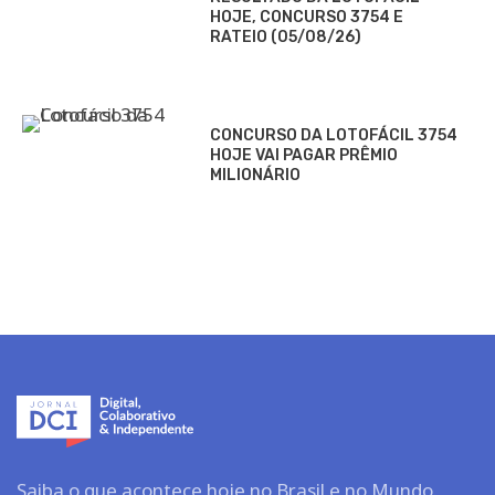
HOJE, CONCURSO 3754 E
RATEIO (05/08/26)
CONCURSO DA LOTOFÁCIL 3754
HOJE VAI PAGAR PRÊMIO
MILIONÁRIO
Saiba o que acontece hoje no Brasil e no Mundo.