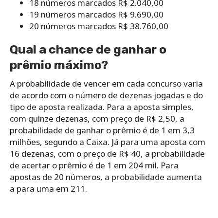
18 números marcados R$ 2.040,00
19 números marcados R$ 9.690,00
20 números marcados R$ 38.760,00
Qual a chance de ganhar o
prêmio máximo?
A probabilidade de vencer em cada concurso varia
de acordo com o número de dezenas jogadas e do
tipo de aposta realizada. Para a aposta simples,
com quinze dezenas, com preço de R$ 2,50, a
probabilidade de ganhar o prêmio é de 1 em 3,3
milhões, segundo a Caixa. Já para uma aposta com
16 dezenas, com o preço de R$ 40, a probabilidade
de acertar o prêmio é de 1 em 204 mil. Para
apostas de 20 números, a probabilidade aumenta
a para uma em 211.