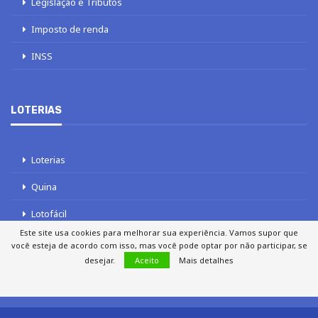
Legislação e Tributos
Imposto de renda
INSS
LOTERIAS
Loterias
Quina
Lotofácil
Este site usa cookies para melhorar sua experiência. Vamos supor que
Mega-Sena
você esteja de acordo com isso, mas você pode optar por não participar, se
desejar.
Aceito
Mais detalhes
Tele sena