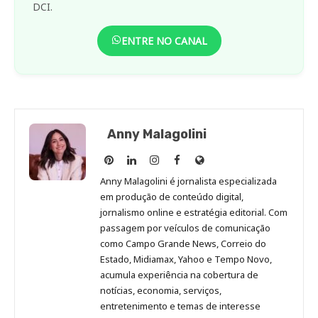
DCI.
ENTRE NO CANAL
Anny Malagolini
Anny
Anny
Anny
Anny
Site
Malagolini
Malagolini
Malagolini
Malagolini
de
Anny Malagolini é jornalista especializada
no
no
no
no
Anny
em produção de conteúdo digital,
Pinterest
LinkedIn
Instagram
Facebook
Malagolini
jornalismo online e estratégia editorial. Com
passagem por veículos de comunicação
como Campo Grande News, Correio do
Estado, Midiamax, Yahoo e Tempo Novo,
acumula experiência na cobertura de
notícias, economia, serviços,
entretenimento e temas de interesse