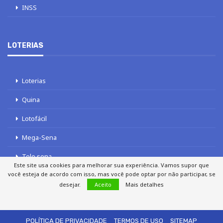
INSS
LOTERIAS
Loterias
Quina
Lotofácil
Mega-Sena
Tele sena
Este site usa cookies para melhorar sua experiência. Vamos supor que
você esteja de acordo com isso, mas você pode optar por não participar, se
desejar.
Aceito
Mais detalhes
SOBRE NÓS
AUTORES
FALE COM O JORNAL DCI
POLÍTICA DE PRIVACIDADE
TERMOS DE USO
SITEMAP