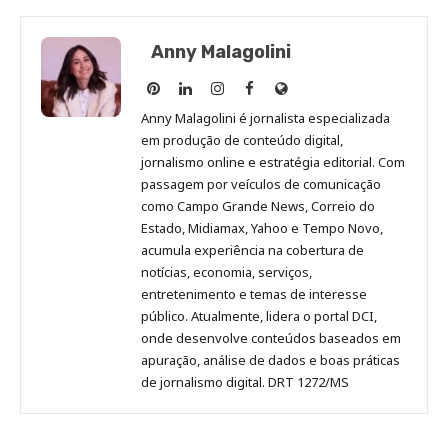
Anny Malagolini
Anny
Anny
Anny
Anny
Site
Malagolini
Malagolini
Malagolini
Malagolini
de
Anny Malagolini é jornalista especializada
no
no
no
no
Anny
em produção de conteúdo digital,
Pinterest
LinkedIn
Instagram
Facebook
Malagolini
jornalismo online e estratégia editorial. Com
passagem por veículos de comunicação
como Campo Grande News, Correio do
Estado, Midiamax, Yahoo e Tempo Novo,
acumula experiência na cobertura de
notícias, economia, serviços,
entretenimento e temas de interesse
público. Atualmente, lidera o portal DCI,
onde desenvolve conteúdos baseados em
apuração, análise de dados e boas práticas
de jornalismo digital. DRT 1272/MS