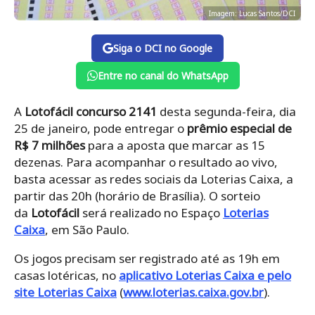
Imagem: Lucas Santos/DCI
Siga o DCI no Google
Entre no canal do WhatsApp
A
Lotofácil concurso 2141
desta segunda-feira, dia
25 de janeiro, pode entregar o
prêmio especial de
R$ 7 milhões
para a aposta que marcar as 15
dezenas. Para acompanhar o resultado ao vivo,
basta acessar as redes sociais da Loterias Caixa, a
partir das 20h (horário de Brasília). O sorteio
da
Lotofácil
será realizado no Espaço
Loterias
Caixa
, em São Paulo.
Os jogos precisam ser registrado até as 19h em
casas lotéricas, no
aplicativo Loterias Caixa e pelo
site Loterias Caixa
(
www.loterias.caixa.gov.br
).