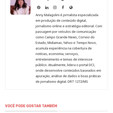
Anny
Anny
Anny
Anny
Site
Malagolini
Malagolini
Malagolini
Malagolini
de
Anny Malagolini é jornalista especializada
no
no
no
no
Anny
em produção de conteúdo digital,
Pinterest
LinkedIn
Instagram
Facebook
Malagolini
jornalismo online e estratégia editorial. Com
passagem por veículos de comunicação
como Campo Grande News, Correio do
Estado, Midiamax, Yahoo e Tempo Novo,
acumula experiência na cobertura de
notícias, economia, serviços,
entretenimento e temas de interesse
público. Atualmente, lidera o portal DCI,
onde desenvolve conteúdos baseados em
apuração, análise de dados e boas práticas
de jornalismo digital. DRT 1272/MS
VOCÊ PODE GOSTAR TAMBÉM