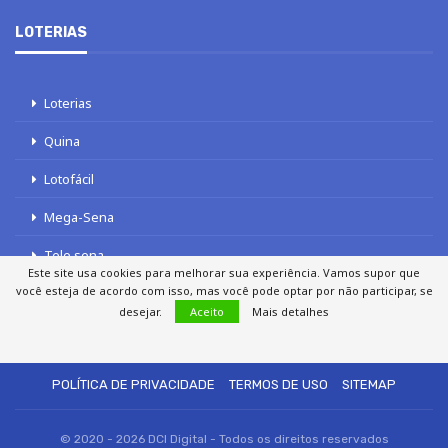
LOTERIAS
Loterias
Quina
Lotofácil
Mega-Sena
Tele sena
Este site usa cookies para melhorar sua experiência. Vamos supor que
você esteja de acordo com isso, mas você pode optar por não participar, se
desejar.
Aceito
Mais detalhes
SOBRE NÓS
AUTORES
FALE COM O JORNAL DCI
POLÍTICA DE PRIVACIDADE
TERMOS DE USO
SITEMAP
© 2020 - 2026 DCI Digital - Todos os direitos reservados