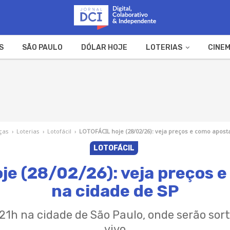
S
SÃO PAULO
DÓLAR HOJE
LOTERIAS
CINEM
A FAZENDA
WEB STORIES
ças
›
Loterias
›
Lotofácil
›
LOTOFÁCIL hoje (28/02/26): veja preços e como apost
LOTOFÁCIL
e (28/02/26): veja preços 
na cidade de SP
 21h na cidade de São Paulo, onde serão sor
vivo