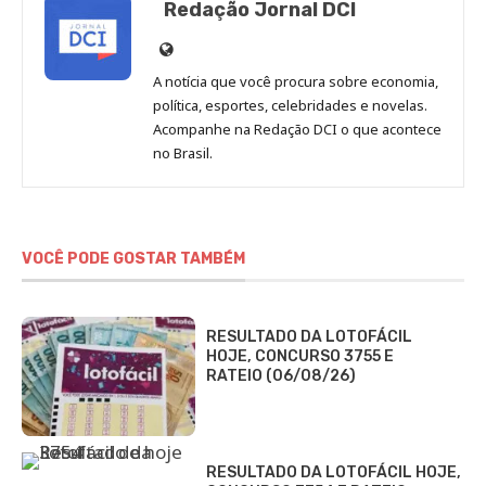
Redação Jornal DCI
Site
de
A notícia que você procura sobre economia,
Redação
política, esportes, celebridades e novelas.
Jornal
Acompanhe na Redação DCI o que acontece
no Brasil.
DCI
VOCÊ PODE GOSTAR TAMBÉM
RESULTADO DA LOTOFÁCIL
HOJE, CONCURSO 3755 E
RATEIO (06/08/26)
RESULTADO DA LOTOFÁCIL HOJE,