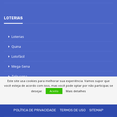
LOTERIAS
Loterias
Quina
Lotofácil
Mega-Sena
Tele sena
Este site usa cookies para melhorar sua experiência. Vamos supor que
você esteja de acordo com isso, mas você pode optar por não participar, se
desejar.
Aceito
Mais detalhes
SOBRE NÓS
AUTORES
FALE COM O JORNAL DCI
POLÍTICA DE PRIVACIDADE
TERMOS DE USO
SITEMAP