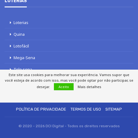
LOTERIAS
Loterias
Quina
Lotofácil
Mega-Sena
Tele sena
Este site usa cookies para melhorar sua experiência. Vamos supor que
você esteja de acordo com isso, mas você pode optar por não participar, se
desejar.
Aceito
Mais detalhes
SOBRE NÓS
AUTORES
FALE COM O JORNAL DCI
POLÍTICA DE PRIVACIDADE
TERMOS DE USO
SITEMAP
© 2020 - 2026 DCI Digital - Todos os direitos reservados