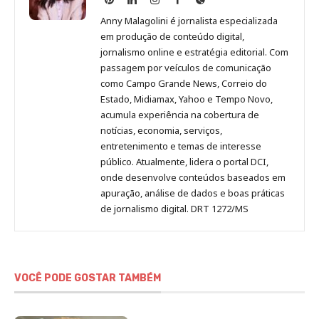
Malagolini
Malagolini
Malagolini
Malagolini
de
Anny Malagolini é jornalista especializada
no
no
no
no
Anny
em produção de conteúdo digital,
Pinterest
LinkedIn
Instagram
Facebook
Malagolini
jornalismo online e estratégia editorial. Com
passagem por veículos de comunicação
como Campo Grande News, Correio do
Estado, Midiamax, Yahoo e Tempo Novo,
acumula experiência na cobertura de
notícias, economia, serviços,
entretenimento e temas de interesse
público. Atualmente, lidera o portal DCI,
onde desenvolve conteúdos baseados em
apuração, análise de dados e boas práticas
de jornalismo digital. DRT 1272/MS
VOCÊ PODE GOSTAR TAMBÉM