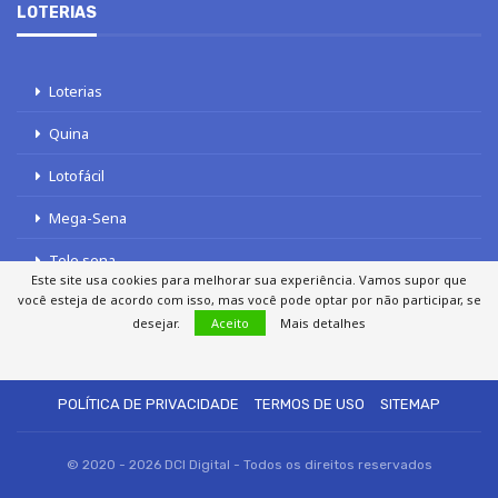
LOTERIAS
Loterias
Quina
Lotofácil
Mega-Sena
Tele sena
Este site usa cookies para melhorar sua experiência. Vamos supor que
você esteja de acordo com isso, mas você pode optar por não participar, se
desejar.
Aceito
Mais detalhes
SOBRE NÓS
AUTORES
FALE COM O JORNAL DCI
POLÍTICA DE PRIVACIDADE
TERMOS DE USO
SITEMAP
© 2020 - 2026 DCI Digital - Todos os direitos reservados