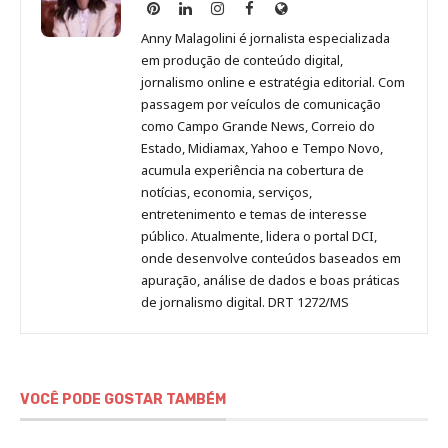
Anny
Anny
Anny
Anny
Site
Malagolini
Malagolini
Malagolini
Malagolini
de
Anny Malagolini é jornalista especializada
no
no
no
no
Anny
em produção de conteúdo digital,
Pinterest
LinkedIn
Instagram
Facebook
Malagolini
jornalismo online e estratégia editorial. Com
passagem por veículos de comunicação
como Campo Grande News, Correio do
Estado, Midiamax, Yahoo e Tempo Novo,
acumula experiência na cobertura de
notícias, economia, serviços,
entretenimento e temas de interesse
público. Atualmente, lidera o portal DCI,
onde desenvolve conteúdos baseados em
apuração, análise de dados e boas práticas
de jornalismo digital. DRT 1272/MS
VOCÊ PODE GOSTAR TAMBÉM