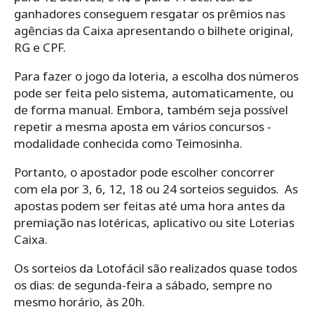
ganhadores conseguem resgatar os prêmios nas
agências da Caixa apresentando o bilhete original,
RG e CPF.
Para‌ ‌fazer‌ ‌o‌ ‌jogo da loteria,‌ ‌a‌ ‌escolha‌ ‌dos‌ ‌números‌
‌pode‌ ‌ser‌ ‌feita‌ ‌pelo‌ ‌sistema,‌ ‌automaticamente,‌ ‌ou‌
‌de‌ ‌forma‌ ‌manual.‌ Embora, ‌também‌ ‌seja‌ ‌possível‌
‌repetir‌ ‌a‌ ‌mesma‌ ‌aposta‌ ‌em‌ ‌vários‌ ‌concursos -‌
‌modalidade‌ ‌conhecida‌ ‌como‌ ‌Teimosinha.‌ ‌
Portanto, o ‌apostador‌ ‌pode‌ ‌escolher‌ ‌concorrer‌
‌com‌ ‌ela‌ ‌por‌ ‌3,‌ ‌6,‌ ‌12,‌ ‌18‌ ‌ou‌ ‌24‌ ‌sorteios seguidos.‌ ‌ As
apostas podem ser feitas até uma hora antes da
premiação nas lotéricas, aplicativo ou site Loterias
Caixa.
Os‌ ‌sorteios‌ ‌da‌ ‌Lotofácil‌ ‌são‌ ‌realizados‌ ‌quase‌ ‌todos‌
‌os‌ ‌dias: de‌ ‌segunda-feira‌ ‌a‌ ‌sábado,‌ ‌sempre‌ ‌no‌
‌mesmo‌ ‌horário,‌ ‌às‌ ‌20h.