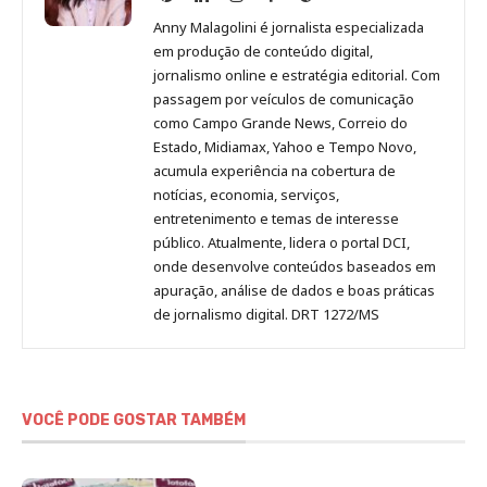
Malagolini
Malagolini
Malagolini
Malagolini
de
Anny Malagolini é jornalista especializada
no
no
no
no
Anny
em produção de conteúdo digital,
Pinterest
LinkedIn
Instagram
Facebook
Malagolini
jornalismo online e estratégia editorial. Com
passagem por veículos de comunicação
como Campo Grande News, Correio do
Estado, Midiamax, Yahoo e Tempo Novo,
acumula experiência na cobertura de
notícias, economia, serviços,
entretenimento e temas de interesse
público. Atualmente, lidera o portal DCI,
onde desenvolve conteúdos baseados em
apuração, análise de dados e boas práticas
de jornalismo digital. DRT 1272/MS
VOCÊ PODE GOSTAR TAMBÉM