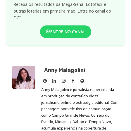
Receba os resultados da Mega-Sena, Lotofácil e
outras loterias em primeira mão. Entre no canal do
DCI.
ENTRE NO CANAL
Anny Malagolini
Anny
Anny
Anny
Anny
Site
Malagolini
Malagolini
Malagolini
Malagolini
de
Anny Malagolini é jornalista especializada
no
no
no
no
Anny
em produção de conteúdo digital,
Pinterest
LinkedIn
Instagram
Facebook
Malagolini
jornalismo online e estratégia editorial. Com
passagem por veículos de comunicação
como Campo Grande News, Correio do
Estado, Midiamax, Yahoo e Tempo Novo,
acumula experiência na cobertura de