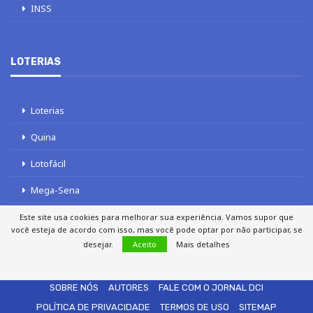
INSS
LOTERIAS
Loterias
Quina
Lotofácil
Mega-Sena
Tele sena
Este site usa cookies para melhorar sua experiência. Vamos supor que
você esteja de acordo com isso, mas você pode optar por não participar, se
desejar.
Aceito
Mais detalhes
SOBRE NÓS
AUTORES
FALE COM O JORNAL DCI
POLÍTICA DE PRIVACIDADE
TERMOS DE USO
SITEMAP