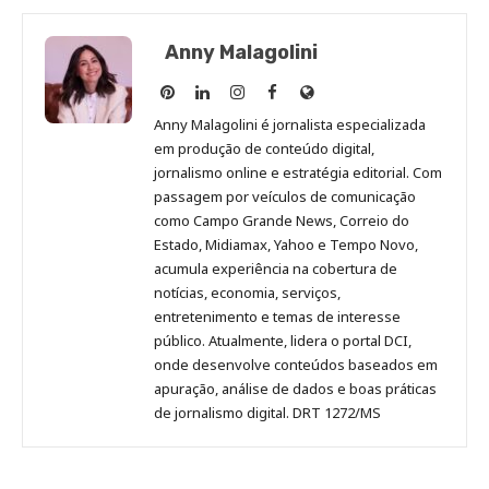
Anny Malagolini
Anny
Anny
Anny
Anny
Site
Malagolini
Malagolini
Malagolini
Malagolini
de
Anny Malagolini é jornalista especializada
no
no
no
no
Anny
em produção de conteúdo digital,
Pinterest
LinkedIn
Instagram
Facebook
Malagolini
jornalismo online e estratégia editorial. Com
passagem por veículos de comunicação
como Campo Grande News, Correio do
Estado, Midiamax, Yahoo e Tempo Novo,
acumula experiência na cobertura de
notícias, economia, serviços,
entretenimento e temas de interesse
público. Atualmente, lidera o portal DCI,
onde desenvolve conteúdos baseados em
apuração, análise de dados e boas práticas
de jornalismo digital. DRT 1272/MS