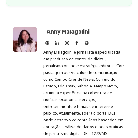
Anny Malagolini
Anny
Anny
Anny
Anny
Site
Malagolini
Malagolini
Malagolini
Malagolini
de
Anny Malagolini é jornalista especializada
no
no
no
no
Anny
em produção de conteúdo digital,
Pinterest
LinkedIn
Instagram
Facebook
Malagolini
jornalismo online e estratégia editorial. Com
passagem por veículos de comunicação
como Campo Grande News, Correio do
Estado, Midiamax, Yahoo e Tempo Novo,
acumula experiência na cobertura de
notícias, economia, serviços,
entretenimento e temas de interesse
público. Atualmente, lidera o portal DCI,
onde desenvolve conteúdos baseados em
apuração, análise de dados e boas práticas
de jornalismo digital. DRT 1272/MS