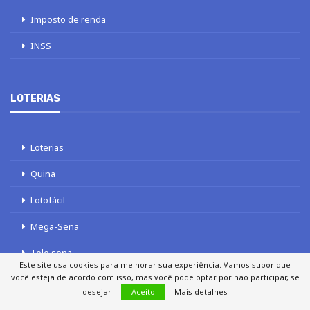
Imposto de renda
INSS
LOTERIAS
Loterias
Quina
Lotofácil
Mega-Sena
Tele sena
Este site usa cookies para melhorar sua experiência. Vamos supor que
você esteja de acordo com isso, mas você pode optar por não participar, se
desejar.
Aceito
Mais detalhes