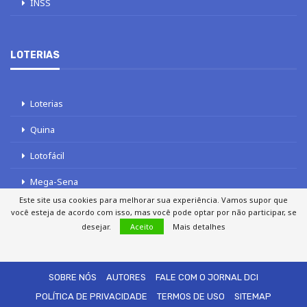
INSS
LOTERIAS
Loterias
Quina
Lotofácil
Mega-Sena
Este site usa cookies para melhorar sua experiência. Vamos supor que
Tele sena
você esteja de acordo com isso, mas você pode optar por não participar, se
desejar.
Aceito
Mais detalhes
SOBRE NÓS
AUTORES
FALE COM O JORNAL DCI
POLÍTICA DE PRIVACIDADE
TERMOS DE USO
SITEMAP