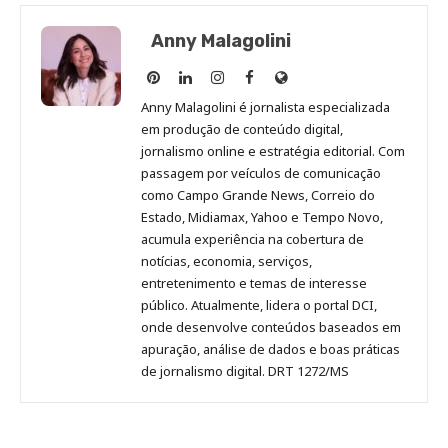
Anny Malagolini
Anny
Anny
Anny
Anny
Site
Malagolini
Malagolini
Malagolini
Malagolini
de
Anny Malagolini é jornalista especializada
no
no
no
no
Anny
em produção de conteúdo digital,
Pinterest
LinkedIn
Instagram
Facebook
Malagolini
jornalismo online e estratégia editorial. Com
passagem por veículos de comunicação
como Campo Grande News, Correio do
Estado, Midiamax, Yahoo e Tempo Novo,
acumula experiência na cobertura de
notícias, economia, serviços,
entretenimento e temas de interesse
público. Atualmente, lidera o portal DCI,
onde desenvolve conteúdos baseados em
apuração, análise de dados e boas práticas
de jornalismo digital. DRT 1272/MS