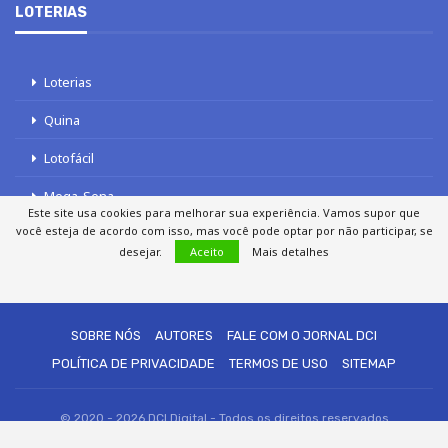
LOTERIAS
Loterias
Quina
Lotofácil
Mega-Sena
Este site usa cookies para melhorar sua experiência. Vamos supor que
você esteja de acordo com isso, mas você pode optar por não participar, se
Tele sena
desejar.
Aceito
Mais detalhes
SOBRE NÓS
AUTORES
FALE COM O JORNAL DCI
POLÍTICA DE PRIVACIDADE
TERMOS DE USO
SITEMAP
© 2020 - 2026 DCI Digital - Todos os direitos reservados