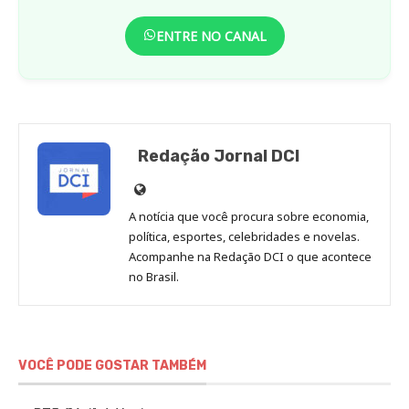
ENTRE NO CANAL
Redação Jornal DCI
Site
de
A notícia que você procura sobre economia,
Redação
política, esportes, celebridades e novelas.
Jornal
Acompanhe na Redação DCI o que acontece
no Brasil.
DCI
VOCÊ PODE GOSTAR TAMBÉM