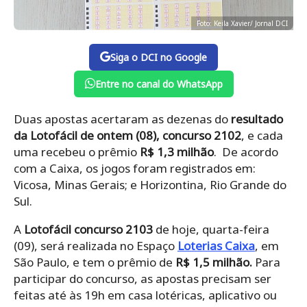
Foto: Keila Xavier/ Jornal DCI
Siga o DCI no Google
Entre no canal do WhatsApp
Duas apostas acertaram as dezenas do
resultado
da Lotofácil de ontem (08), concurso 2102
, e cada
uma recebeu o prêmio
R$ 1,3 milhão
. De acordo
com a Caixa, os jogos foram registrados em:
Vicosa, Minas Gerais; e Horizontina, Rio Grande do
Sul.
A
Lotofácil concurso 2103
de hoje, quarta-feira
(09), será realizada no Espaço
Loterias Caixa
, em
São Paulo, e tem o prêmio de
R$ 1,5 milhão.
Para
participar do concurso, as apostas precisam ser
feitas até às 19h em casa lotéricas, aplicativo ou