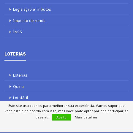
Legislação e Tributos
Imposto de renda
INSS
LOTERIAS
Loterias
Quina
Lotofácil
Este site usa cookies para melhorar sua experiência. Vamos supor que
Mega-Sena
você esteja de acordo com isso, mas você pode optar por não participar, se
desejar.
Aceito
Mais detalhes
Tele sena