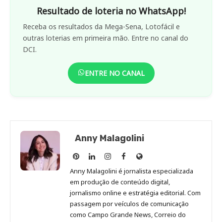
Resultado de loteria no WhatsApp!
Receba os resultados da Mega-Sena, Lotofácil e
outras loterias em primeira mão. Entre no canal do
DCI.
ENTRE NO CANAL
Anny Malagolini
Anny
Anny
Anny
Anny
Site
Malagolini
Malagolini
Malagolini
Malagolini
de
Anny Malagolini é jornalista especializada
no
no
no
no
Anny
em produção de conteúdo digital,
Pinterest
LinkedIn
Instagram
Facebook
Malagolini
jornalismo online e estratégia editorial. Com
passagem por veículos de comunicação
como Campo Grande News, Correio do