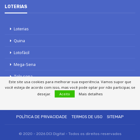
LOTERIAS
Loterias
Quina
Lotofácil
Mega-Sena
Tele sena
Este site usa cookies para melhorar sua experiência. Vamos supor que
você esteja de acordo com isso, mas você pode optar por não participar, se
desejar.
Aceito
Mais detalhes
SOBRE NÓS
AUTORES
FALE COM O JORNAL DCI
POLÍTICA DE PRIVACIDADE
TERMOS DE USO
SITEMAP
© 2020 - 2026 DCI Digital - Todos os direitos reservados