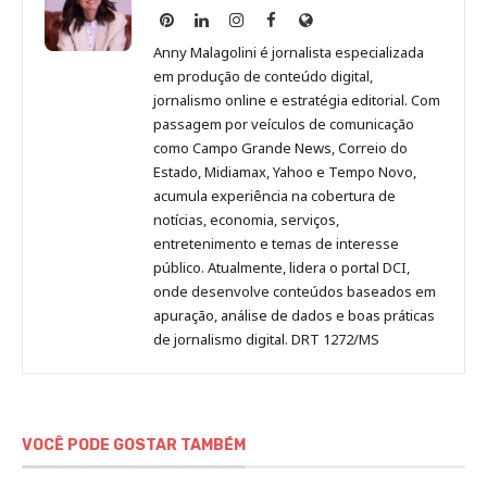
Anny
Anny
Anny
Anny
Site
Malagolini
Malagolini
Malagolini
Malagolini
de
Anny Malagolini é jornalista especializada
no
no
no
no
Anny
em produção de conteúdo digital,
Pinterest
LinkedIn
Instagram
Facebook
Malagolini
jornalismo online e estratégia editorial. Com
passagem por veículos de comunicação
como Campo Grande News, Correio do
Estado, Midiamax, Yahoo e Tempo Novo,
acumula experiência na cobertura de
notícias, economia, serviços,
entretenimento e temas de interesse
público. Atualmente, lidera o portal DCI,
onde desenvolve conteúdos baseados em
apuração, análise de dados e boas práticas
de jornalismo digital. DRT 1272/MS
VOCÊ PODE GOSTAR TAMBÉM