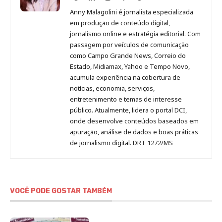
Malagolini
Malagolini
Malagolini
Malagolini
de
Anny Malagolini é jornalista especializada
no
no
no
no
Anny
em produção de conteúdo digital,
Pinterest
LinkedIn
Instagram
Facebook
Malagolini
jornalismo online e estratégia editorial. Com
passagem por veículos de comunicação
como Campo Grande News, Correio do
Estado, Midiamax, Yahoo e Tempo Novo,
acumula experiência na cobertura de
notícias, economia, serviços,
entretenimento e temas de interesse
público. Atualmente, lidera o portal DCI,
onde desenvolve conteúdos baseados em
apuração, análise de dados e boas práticas
de jornalismo digital. DRT 1272/MS
VOCÊ PODE GOSTAR TAMBÉM