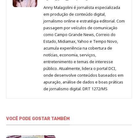
Malagolini
Malagolini
Malagolini
Malagolini
de
Anny Malagolini é jornalista especializada
no
no
no
no
Anny
em produção de conteúdo digital,
Pinterest
LinkedIn
Instagram
Facebook
Malagolini
jornalismo online e estratégia editorial. Com
passagem por veículos de comunicação
como Campo Grande News, Correio do
Estado, Midiamax, Yahoo e Tempo Novo,
acumula experiência na cobertura de
notícias, economia, serviços,
entretenimento e temas de interesse
público. Atualmente, lidera o portal DCI,
onde desenvolve conteúdos baseados em
apuração, análise de dados e boas práticas
de jornalismo digital. DRT 1272/MS
VOCÊ PODE GOSTAR TAMBÉM