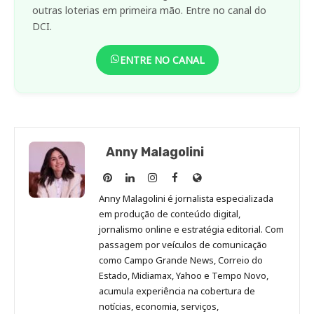
outras loterias em primeira mão. Entre no canal do
DCI.
ENTRE NO CANAL
Anny Malagolini
Anny
Anny
Anny
Anny
Site
Malagolini
Malagolini
Malagolini
Malagolini
de
Anny Malagolini é jornalista especializada
no
no
no
no
Anny
em produção de conteúdo digital,
Pinterest
LinkedIn
Instagram
Facebook
Malagolini
jornalismo online e estratégia editorial. Com
passagem por veículos de comunicação
como Campo Grande News, Correio do
Estado, Midiamax, Yahoo e Tempo Novo,
acumula experiência na cobertura de
notícias, economia, serviços,