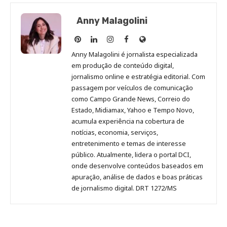
Anny Malagolini
Anny
Anny
Anny
Anny
Site
Malagolini
Malagolini
Malagolini
Malagolini
de
Anny Malagolini é jornalista especializada
no
no
no
no
Anny
em produção de conteúdo digital,
Pinterest
LinkedIn
Instagram
Facebook
Malagolini
jornalismo online e estratégia editorial. Com
passagem por veículos de comunicação
como Campo Grande News, Correio do
Estado, Midiamax, Yahoo e Tempo Novo,
acumula experiência na cobertura de
notícias, economia, serviços,
entretenimento e temas de interesse
público. Atualmente, lidera o portal DCI,
onde desenvolve conteúdos baseados em
apuração, análise de dados e boas práticas
de jornalismo digital. DRT 1272/MS