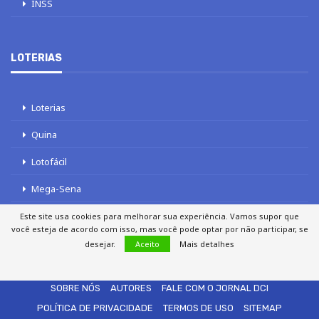
INSS
LOTERIAS
Loterias
Quina
Lotofácil
Mega-Sena
Tele sena
Este site usa cookies para melhorar sua experiência. Vamos supor que
você esteja de acordo com isso, mas você pode optar por não participar, se
desejar.
Aceito
Mais detalhes
SOBRE NÓS
AUTORES
FALE COM O JORNAL DCI
POLÍTICA DE PRIVACIDADE
TERMOS DE USO
SITEMAP