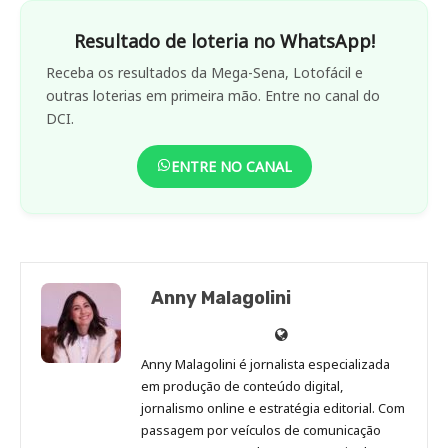
Resultado de loteria no WhatsApp!
Receba os resultados da Mega-Sena, Lotofácil e
outras loterias em primeira mão. Entre no canal do
DCI.
ENTRE NO CANAL
Anny Malagolini
Anny
Anny
Anny
Anny
Site
Malagolini
Malagolini
Malagolini
Malagolini
de
Anny Malagolini é jornalista especializada
no
no
no
no
Anny
em produção de conteúdo digital,
Pinterest
LinkedIn
Instagram
Facebook
Malagolini
jornalismo online e estratégia editorial. Com
passagem por veículos de comunicação