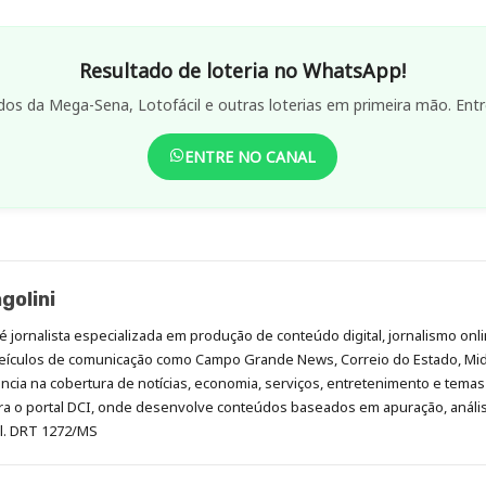
Resultado de loteria no WhatsApp!
dos da Mega-Sena, Lotofácil e outras loterias em primeira mão. Entr
ENTRE NO CANAL
golini
é jornalista especializada em produção de conteúdo digital, jornalismo onli
eículos de comunicação como Campo Grande News, Correio do Estado, Mi
cia na cobertura de notícias, economia, serviços, entretenimento e temas 
era o portal DCI, onde desenvolve conteúdos baseados em apuração, análi
al. DRT 1272/MS