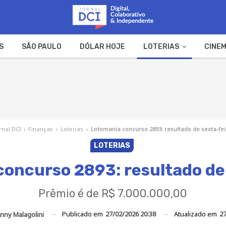
S
SÃO PAULO
DÓLAR HOJE
LOTERIAS
CINEM
A FAZENDA
WEB STORIES
rnal DCI
›
Finanças
›
Loterias
›
Lotomania concurso 2893: resultado de sexta-fe
LOTERIAS
oncurso 2893: resultado de
Prêmio é de R$ 7.000.000,00
Publicado em
27/02/2026 20:38
Atualizado em
27
nny Malagolini