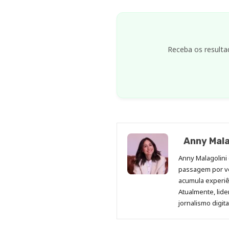
Receba os resulta
Anny Mala
Anny Malagolini 
passagem por v
acumula experiên
Atualmente, lid
jornalismo digit