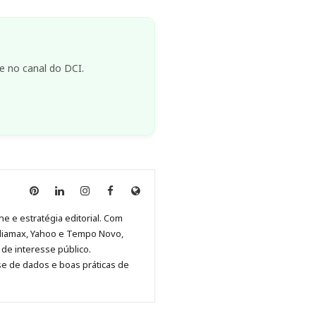
e no canal do DCI.
Anny
Anny
Anny
Anny
Site
Malagolini
Malagolini
Malagolini
Malagolini
de
ne e estratégia editorial. Com
no
no
no
no
Anny
diamax, Yahoo e Tempo Novo,
Pinterest
LinkedIn
Instagram
Facebook
Malagolini
de interesse público.
se de dados e boas práticas de