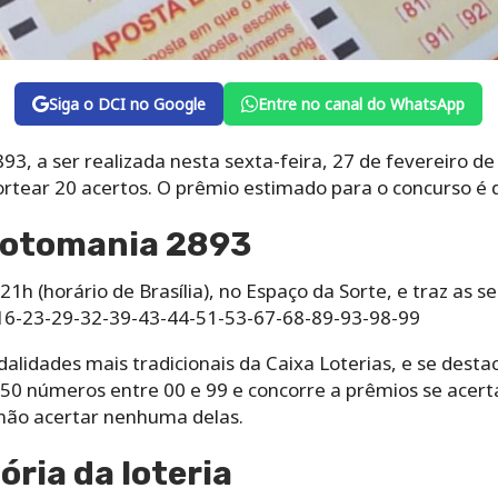
Siga o DCI no Google
Entre no canal do WhatsApp
3, a ser realizada nesta sexta-feira, 27 de fevereiro d
sortear 20 acertos. O prêmio estimado para o concurso é 
Lotomania 2893
1h (horário de Brasília), no Espaço da Sorte, e traz as 
-16-23-29-32-39-43-44-51-53-67-68-89-93-98-99
lidades mais tradicionais da Caixa Loterias, e se desta
0 números entre 00 e 99 e concorre a prêmios se acertar
não acertar nenhuma delas.
ória da loteria