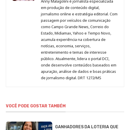
Anny Malagolini é jornalista especializada
no
no
no
no
Anny
em produção de conteúdo digital,
Pinterest
LinkedIn
Instagram
Facebook
Malagolini
jornalismo online e estratégia editorial. Com
passagem por veículos de comunicação
como Campo Grande News, Correio do
Estado, Midiamax, Yahoo e Tempo Novo,
acumula experiência na cobertura de
notícias, economia, serviços,
entretenimento e temas de interesse
público. Atualmente, lidera o portal DCI,
onde desenvolve conteúdos baseados em
apuração, análise de dados e boas práticas
de jornalismo digital. DRT 1272/MS
VOCÊ PODE GOSTAR TAMBÉM
GANHADORES DA LOTERIA QUE