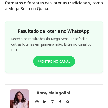
formatos diferentes das loterias tradicionais, como
a Mega-Sena ou Quina.
Resultado de loteria no WhatsApp!
Receba os resultados da Mega-Sena, Lotofácil e
outras loterias em primeira mão. Entre no canal do
DCI.
ENTRE NO CANAL
Anny Malagolini
Anny
Anny
Anny
Anny
Site
Malagolini
Malagolini
Malagolini
Malagolini
de