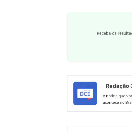
Receba os resulta
Redação J
A notícia que v
acontece no Bras