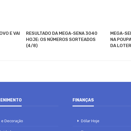
VO E VAI
RESULTADO DA MEGA-SENA 3040
MEGA-SE
HOJE: OS NÚMEROS SORTEADOS
NA POUPA
(4/8)
DA LOTER
ENIMENTO
FINANÇAS
 e Decoração
Dólar Hoje