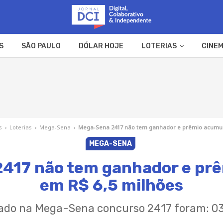
S
SÃO PAULO
DÓLAR HOJE
LOTERIAS
CINEM
A FAZENDA
WEB STORIES
s
›
Loterias
›
Mega-Sena
›
Mega-Sena 2417 não tem ganhador e prêmio acumul
MEGA-SENA
417 não tem ganhador e pr
em R$ 6,5 milhões
ado na Mega-Sena concurso 2417 foram: 0