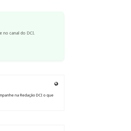
e no canal do DCI.
Site
de
Acompanhe na Redação DCI o que
Redação
Jornal
DCI