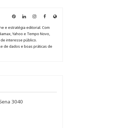
Anny
Anny
Anny
Anny
Site
Malagolini
Malagolini
Malagolini
Malagolini
de
ne e estratégia editorial. Com
no
no
no
no
Anny
diamax, Yahoo e Tempo Novo,
Pinterest
LinkedIn
Instagram
Facebook
Malagolini
de interesse público.
se de dados e boas práticas de