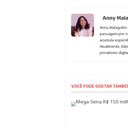
Anny Mala
Anny Malagolini 
passagem por v
acumula experiên
Atualmente, lid
jornalismo digit
VOCÊ PODE GOSTAR TAMBÉ