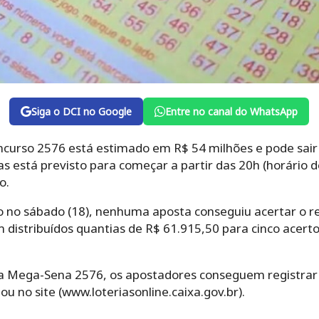
Siga o DCI no Google
Entre no canal do WhatsApp
urso 2576 está estimado em R$ 54 milhões e pode sair 
s está previsto para começar a partir das 20h (horário de
o.
do no sábado (18), nenhuma aposta conseguiu acertar o r
 distribuídos quantias de R$ 61.915,50 para cinco acert
 da Mega-Sena 2576, os apostadores conseguem registrar 
 ou no site (www.loteriasonline.caixa.gov.br).