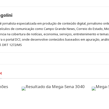
golini
é jornalista especializada em produção de conteúdo digital, jornalismo onli
eículos de comunicação como Campo Grande News, Correio do Estado, Mi
cia na cobertura de notícias, economia, serviços, entretenimento e temas 
era o portal DCI, onde desenvolve conteúdos baseados em apuração, análi
al. DRT 1272/MS
M