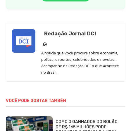
Redação Jornal DCI
Site
de
A notícia que você procura sobre economia,
Redação
política, esportes, celebridades e novelas.
Jornal
Acompanhe na Redação DCI o que acontece
no Brasil.
DCI
VOCÊ PODE GOSTAR TAMBÉM
COMO O GANHADOR DO BOLÃO
DE R$ 165 MILHÕES PODE