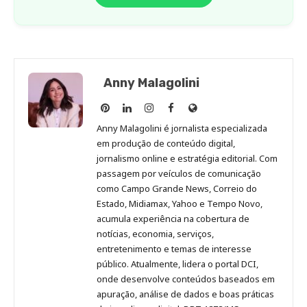
Anny Malagolini
Anny
Anny
Anny
Anny
Site
Malagolini
Malagolini
Malagolini
Malagolini
de
Anny Malagolini é jornalista especializada
no
no
no
no
Anny
em produção de conteúdo digital,
Pinterest
LinkedIn
Instagram
Facebook
Malagolini
jornalismo online e estratégia editorial. Com
passagem por veículos de comunicação
como Campo Grande News, Correio do
Estado, Midiamax, Yahoo e Tempo Novo,
acumula experiência na cobertura de
notícias, economia, serviços,
entretenimento e temas de interesse
público. Atualmente, lidera o portal DCI,
onde desenvolve conteúdos baseados em
apuração, análise de dados e boas práticas