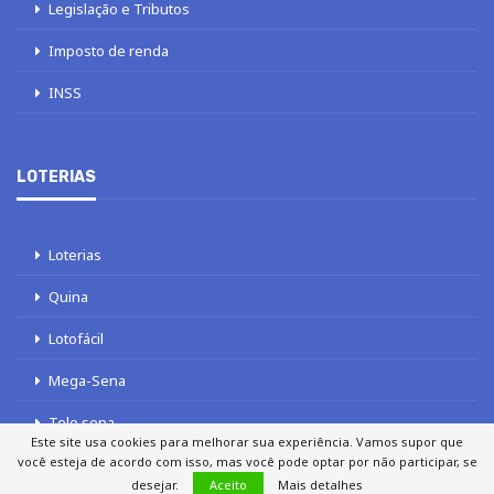
Legislação e Tributos
Imposto de renda
INSS
LOTERIAS
Loterias
Quina
Lotofácil
Mega-Sena
Tele sena
Este site usa cookies para melhorar sua experiência. Vamos supor que
você esteja de acordo com isso, mas você pode optar por não participar, se
desejar.
Aceito
Mais detalhes