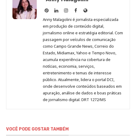
Anny
Anny
Anny
Anny
Site
Malagolini
Malagolini
Malagolini
Malagolini
de
Anny Malagolini é jornalista especializada
no
no
no
no
Anny
em produção de conteúdo digital,
Pinterest
LinkedIn
Instagram
Facebook
Malagolini
jornalismo online e estratégia editorial. Com
passagem por veículos de comunicação
como Campo Grande News, Correio do
Estado, Midiamax, Yahoo e Tempo Novo,
acumula experiência na cobertura de
notícias, economia, serviços,
entretenimento e temas de interesse
público. Atualmente, lidera o portal DCI,
onde desenvolve conteúdos baseados em
apuração, análise de dados e boas práticas
de jornalismo digital. DRT 1272/MS
VOCÊ PODE GOSTAR TAMBÉM