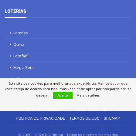
LOTERIAS
Loterias
Quina
Lotofácil
Mega-Sena
Tele sena
Este site usa cookies para melhorar sua experiência. Vamos supor que
você esteja de acordo com isso, mas você pode optar por não participar, se
desejar.
Aceito
Mais detalhes
SOBRE NÓS
AUTORES
FALE COM O JORNAL DCI
POLÍTICA DE PRIVACIDADE
TERMOS DE USO
SITEMAP
© 2020 - 2026 DCI Digital - Todos os direitos reservados