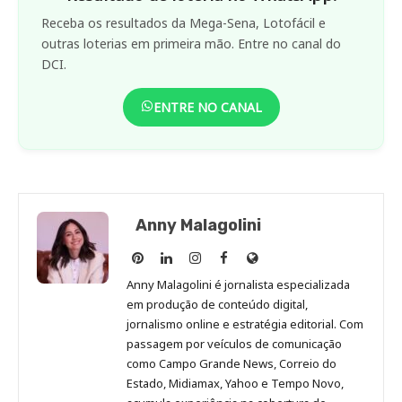
Receba os resultados da Mega-Sena, Lotofácil e
outras loterias em primeira mão. Entre no canal do
DCI.
ENTRE NO CANAL
Anny Malagolini
Anny
Anny
Anny
Anny
Site
Malagolini
Malagolini
Malagolini
Malagolini
de
Anny Malagolini é jornalista especializada
no
no
no
no
Anny
em produção de conteúdo digital,
Pinterest
LinkedIn
Instagram
Facebook
Malagolini
jornalismo online e estratégia editorial. Com
passagem por veículos de comunicação
como Campo Grande News, Correio do
Estado, Midiamax, Yahoo e Tempo Novo,