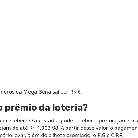
úmeros da Mega-Sena sai por R$ 6.
 prêmio da loteria?
uer receber? O apostador pode receber a premiação em l
ejam de até R$ 1.903,98. A partir desse valor, o pagamen
ário levar, além do bilhete premiado, o R.G e C.P.F.