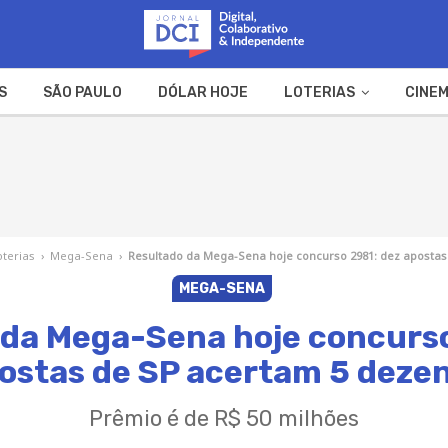
S
SÃO PAULO
DÓLAR HOJE
LOTERIAS
CINEM
A FAZENDA
WEB STORIES
oterias
›
Mega-Sena
›
Resultado da Mega-Sena hoje concurso 2981: dez apostas
MEGA-SENA
 da Mega-Sena hoje concurso
ostas de SP acertam 5 deze
Prêmio é de R$ 50 milhões