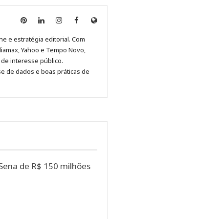
Anny
Anny
Anny
Anny
Site
Malagolini
Malagolini
Malagolini
Malagolini
de
ne e estratégia editorial. Com
no
no
no
no
Anny
diamax, Yahoo e Tempo Novo,
Pinterest
LinkedIn
Instagram
Facebook
Malagolini
de interesse público.
se de dados e boas práticas de