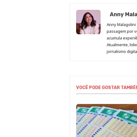
Anny Mala
Anny Malagolini 
passagem por v
acumula experiên
Atualmente, lid
jornalismo digit
VOCÊ PODE GOSTAR TAMBÉ