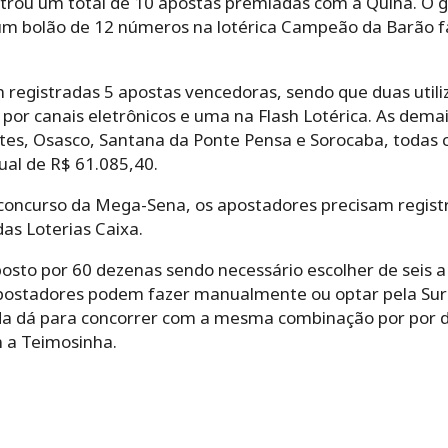
strou um total de 10 apostas premiadas com a Quina. O g
m bolão de 12 números na lotérica Campeão da Barão fa
m registradas 5 apostas vencedoras, sendo que duas util
 por canais eletrônicos e uma na Flash Lotérica. As dem
es, Osasco, Santana da Ponte Pensa e Sorocaba, todas 
ual de R$ 61.085,40.
 concurso da Mega-Sena, os apostadores precisam registr
 das Loterias Caixa.
osto por 60 dezenas sendo necessário escolher de seis 
apostadores podem fazer manualmente ou optar pela Sur
nda dá para concorrer com a mesma combinação por por do
 a Teimosinha.