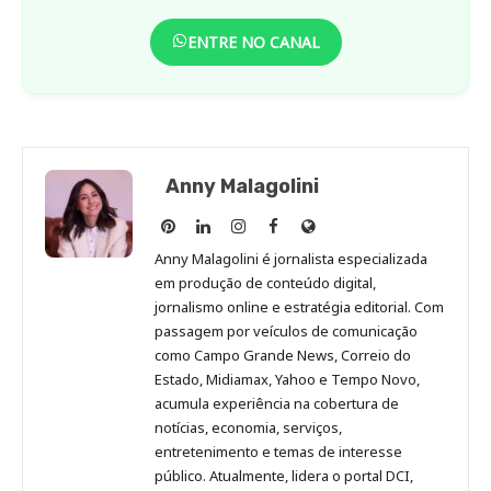
ENTRE NO CANAL
Anny Malagolini
Anny
Anny
Anny
Anny
Site
Malagolini
Malagolini
Malagolini
Malagolini
de
Anny Malagolini é jornalista especializada
no
no
no
no
Anny
em produção de conteúdo digital,
Pinterest
LinkedIn
Instagram
Facebook
Malagolini
jornalismo online e estratégia editorial. Com
passagem por veículos de comunicação
como Campo Grande News, Correio do
Estado, Midiamax, Yahoo e Tempo Novo,
acumula experiência na cobertura de
notícias, economia, serviços,
entretenimento e temas de interesse
público. Atualmente, lidera o portal DCI,